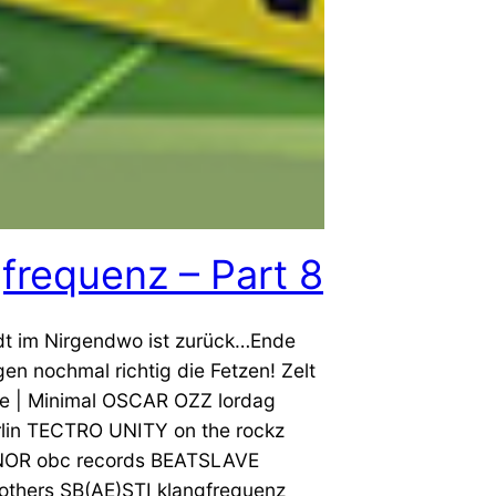
frequenz – Part 8
adt im Nirgendwo ist zurück…Ende
gen nochmal richtig die Fetzen! Zelt
e | Minimal OSCAR OZZ lordag
rlin TECTRO UNITY on the rockz
OR obc records BEATSLAVE
rothers SB(AE)STI klangfrequenz