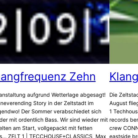
langfrequenz Zehn
Klang
anstaltung aufgrund Wetterlage abgesagt!
Die Zeltst
 neverending Story in der Zeltstadt im
August flie
gendwo! Der Sommer verabschiedet sich
1 Techhous
der mit ordentlich Bass. Wir sind wieder mit
records be
elten am Start, vollgepackt mit fetten
crew CONN
s… ZELT 1 | TECCHOUSE+CLASSICS Max
eastside b