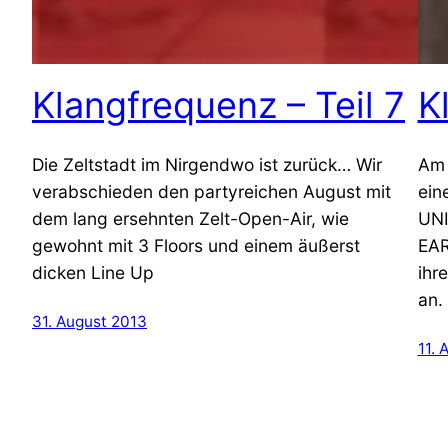
Klangfrequenz – Teil 7
K
Die Zeltstadt im Nirgendwo ist zurück… Wir
Am 
verabschieden den partyreichen August mit
ein
dem lang ersehnten Zelt-Open-Air, wie
UNI
gewohnt mit 3 Floors und einem äußerst
EAR
dicken Line Up
ihr
an.
31. August 2013
11. 