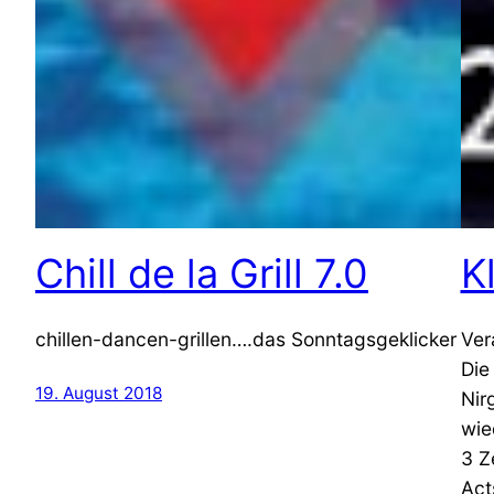
Chill de la Grill 7.0
K
chillen-dancen-grillen….das Sonntagsgeklicker
Ver
Die
19. August 2018
Nir
wie
3 Z
Act