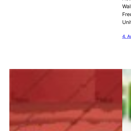
Wal
Fre
Uni
4. 