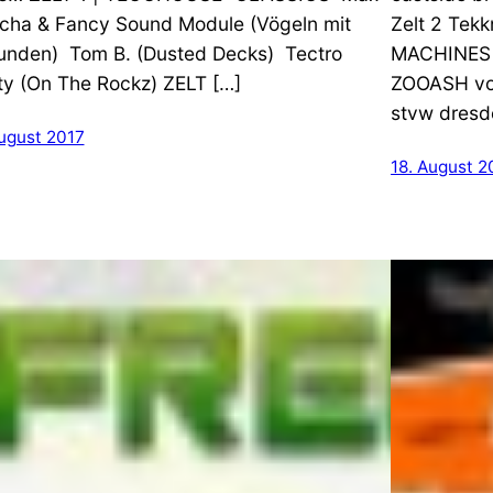
cha & Fancy Sound Module (Vögeln mit
Zelt 2 Tek
unden) Tom B. (Dusted Decks) Tectro
MACHINES –
ty (On The Rockz) ZELT […]
ZOOASH vo
stvw dresd
August 2017
18. August 2