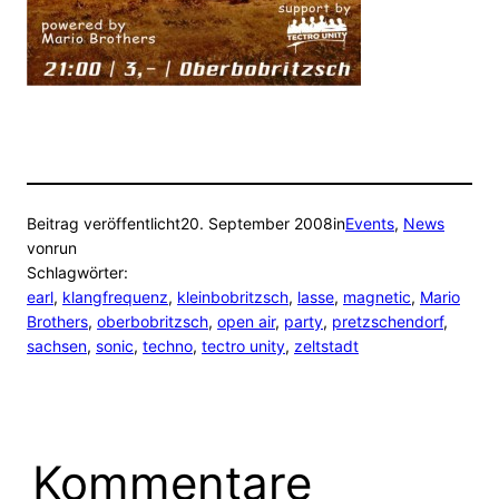
Beitrag veröffentlicht
20. September 2008
in
Events
, 
News
von
run
Schlagwörter:
earl
, 
klangfrequenz
, 
kleinbobritzsch
, 
lasse
, 
magnetic
, 
Mario
Brothers
, 
oberbobritzsch
, 
open air
, 
party
, 
pretzschendorf
, 
sachsen
, 
sonic
, 
techno
, 
tectro unity
, 
zeltstadt
Kommentare