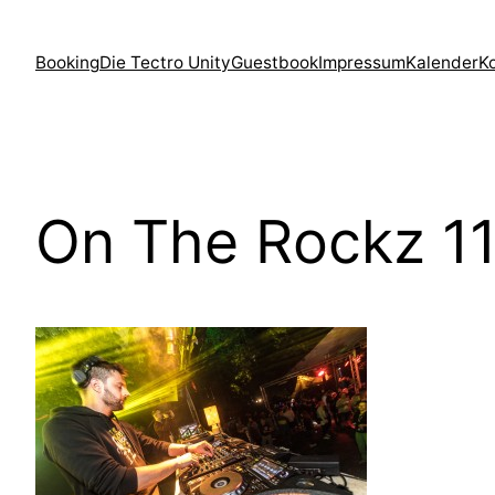
Zum
Inhalt
Booking
Die Tectro Unity
Guestbook
Impressum
Kalender
K
springen
On The Rockz 11 