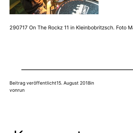
290717 On The Rockz 11 in Kleinbobritzsch. Foto M
Beitrag veröffentlicht
15. August 2018
in
von
run