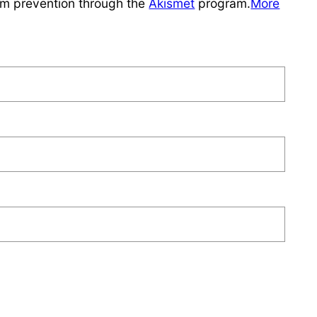
pam prevention through the
Akismet
program.
More