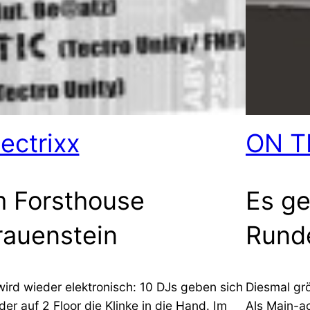
lectrixx
ON T
m Forsthouse
Es ge
rauenstein
Runde
wird wieder elektronisch: 10 DJs geben sich
Diesmal grö
der auf 2 Floor die Klinke in die Hand. Im
Als Main-ac