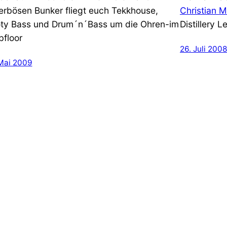
terbösen Bunker fliegt euch Tekkhouse,
Christian M
ty Bass und Drum´n´Bass um die Ohren-im
Distillery L
bfloor
26. Juli 2008
 Mai 2009