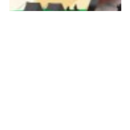
STEINE MOND
STERNE
An dieser Stelle ein kleiner Review auf das
Open Air im Steinbruch Kleinbobritzsch bei
Frauenstein. Pünktlich ab 22.00Uhr hallten die
ersten Bässe durch den Wald und die ersten
Gäste kamen. Bis ca. 0.30Uhr sorgten die
TECTRO DJ’s für den Sound, danach gab
Lars
Lieborius
sein Set zum besten.
21. Juli 2007